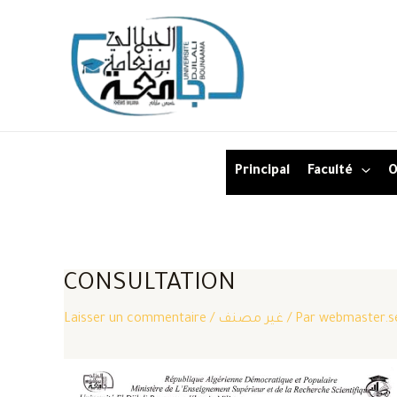
Aller
au
contenu
Principal
Faculté
O
CONSULTATION
Laisser un commentaire
/
غير مصنف
/ Par
webmaster.s