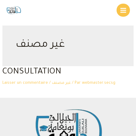
Aller
au
Main
contenu
Menu
غير مصنف
CONSULTATION
Laisser un commentaire
/
غير مصنف
/ Par
webmaster.secsg