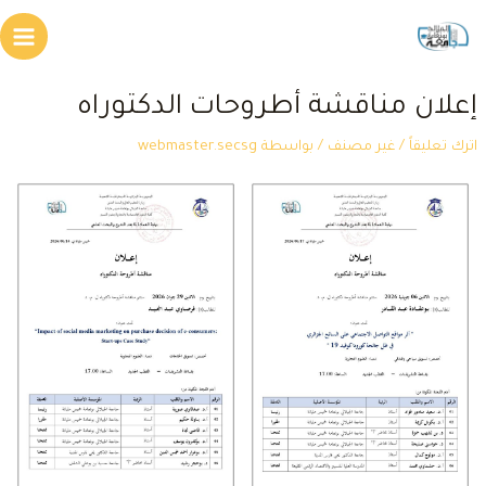
طي
Main
محتوى
Menu
علان مناقشة أطروحات الدكتوراه
ترك تعليقاً
/
غير مصنف
/ بواسطة
webmaster.secsg