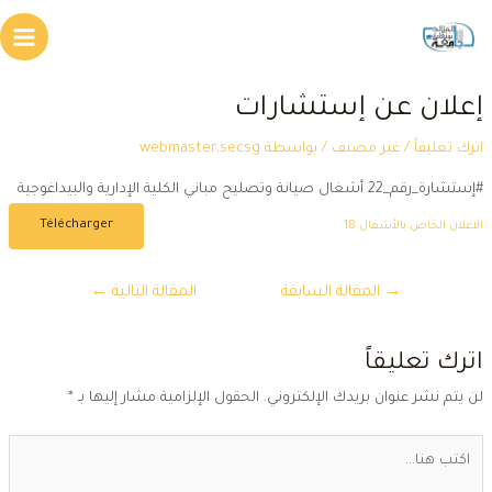
طي
Main
محتوى
Menu
علان عن إستشارات
ترك تعليقاً
/
غير مصنف
/ بواسطة
webmaster.secsg
شارة_رقم_22 أشغال صيانة وتصليح مباني الكلية الإدارية والبيداغوجية
Télécharger
لاعلان الخاص بالأشفال 18
تصفّح
→
المقالة السابقة
المقالة التالية
←
المقالات
ترك تعليقاً
ن يتم نشر عنوان بريدك الإلكتروني.
الحقول الإلزامية مشار إليها بـ
*
كتب
ا...