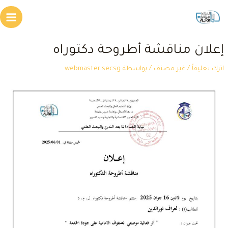
طي
Main
محتوى
Menu
علان مناقشة أطروحة دكتوراه
ترك تعليقاً
/
غير مصنف
/ بواسطة
webmaster.secsg