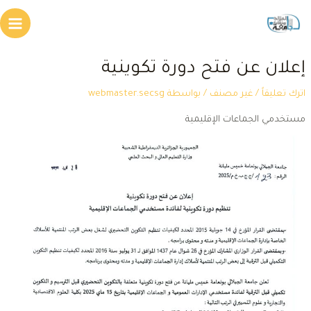
طي
Main
محتوى
Menu
علان عن فتح دورة تكوينية
ترك تعليقاً
/
غير مصنف
/ بواسطة
webmaster.secsg
ستخدمي الجماعات الإقليمية