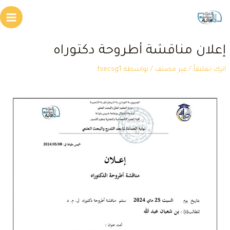
طي
Main
محتوى
Menu
علان مناقشة أطروحة دكتوراه
ترك تعليقاً
/
غير مصنف
/ بواسطة
fsecsg1