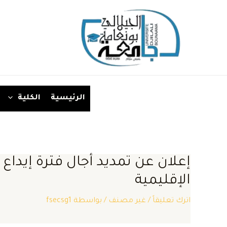
خطي
لى
لمحتوى
الرئيسية
الكلية
إعلان عن تمديد أجال فترة إيدا
الإقليمية
اترك تعليقاً
/
غير مصنف
/ بواسطة
fsecsg1