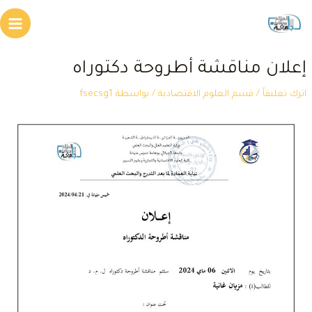
طي
Main
محتوى
Menu
علان مناقشة أطروحة دكتوراه
ترك تعليقاً
/
قسم العلوم الاقتصادية
/ بواسطة
fsecsg1