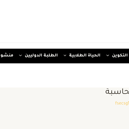
التكوين
الحياة الطلابية
الطلبة الدوليين
منشور
محاسبة
fsecsg