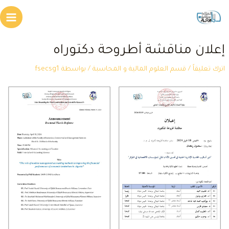
طي
Main
محتوى
Menu
علان مناقشة أطروحة دكتوراه
ترك تعليقاً
/
قسم العلوم المالية و المحاسبة
/ بواسطة
fsecsg1