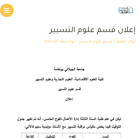
طي
Main
محتوى
Menu
علان قسم علوم التسيير
ترك تعليقاً
/
قسم علوم التسيير
/ بواسطة
fsecsg1