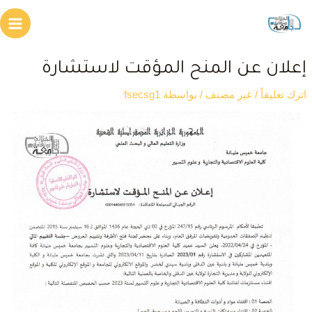
علان عن المنح المؤقت لاستشارة
ترك تعليقاً
/
غير مصنف
/ بواسطة
fsecsg1