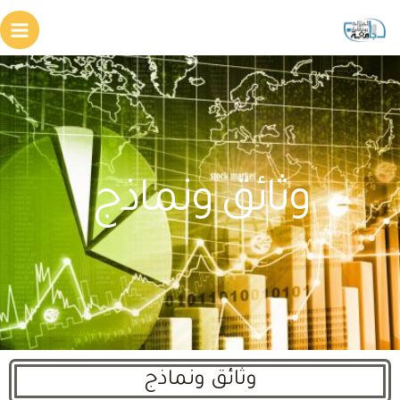
وثائق ونماذج
وثائق ونماذج