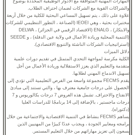
المهارات المهنية المتوافقة مع الأدوار الوظيفية المحددة بوضوح
والشراكات القوية مع الشركات لضمان احتراف الطلاب.
علاوة على ذلك ، يتم تسهيل المساعي البحثية للكلية من خلال أربعة
مختبرات بحثية ، وهي IEOEI (الصناعة ، التطور التنظيمي للشركات
والابتكار) ، ENALG (الاقتصاد الرقمي في الجزائر) ، DELWA
(التنمية المحلية وريادة الأعمال في ولاية عين الدفلة) ، و SEEDE
(استراتيجيات الشركات الناشئة والتنويع الاقتصادي).
دلائل الميزات
الكلية مكرسة لمواجهة التحدي المتمثل في تقديم دورات علمية
متقدمة والتعليم الذي يعزز الاستقلالية وريادة الأعمال من أجل
تسهيل الاندماج المهني لطلابها.
يقدم FECMS مجموعة واسعة من الفرص التعليمية التي تؤدي إلى
الحصول على درجات جامعية معترف بها ، والتي تستند إلى مبادئ
الانفتاح والاحتراف. تشمل هذه العروض 7 درجات بكالوريوس و 7
درجات ماجستير ، بالإضافة إلى 14 برنامجًا للدراسات العليا
(دكتوراه).
يساهم FECMS بنشاط في التنمية الاقتصادية والاجتماعية من خلال
برامجه ومعايير الجودة ، ويجذب عددًا كبيرًا من المهنيين الذين
يسعون إلى تعزيز مهاراتهم من خلال التعليم المستمر.