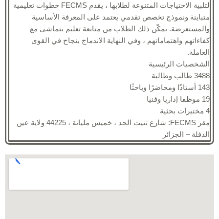
لتلبية الاحتياجات المتنوعة لطلابها ، يقدم FECMS خطوات تعليمية
متباينة ونموذج تخصص تقدمي يعتمد على المعرفة الأساسية
والمستعرضة. يمكّن ذلك الطلاب من متابعة تعليم يتماشى مع
كفاءاتهم واهتماماتهم ، وفي النهاية الاندماج بنجاح في القوى
العاملة.
الشخصيات الرئيسية
3488 طالب وطالبة
143 أستاذًا ومحاضرًا وباحثًا
19 موظفا إداريا وفنيا
4 مختبرات بحثية
مقر FECMS: شارع ثنيت الحد ، خميس مليانة ، 44225 ولاية عين
الدفلة – الجزائر